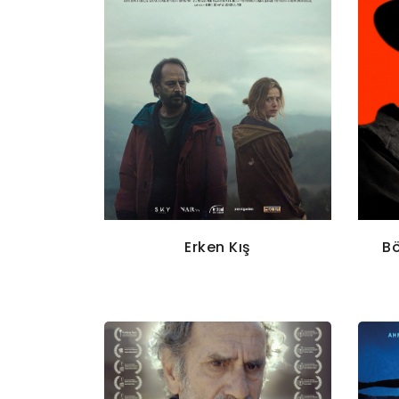
Erken Kış
Bö